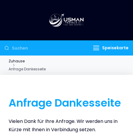
USMAN TRAVELS
Wo Glaube auf
S.R.L
Erschwinglichkeit
trifft.
Speisekarte
Zuhause
Anfrage Dankesseite
Anfrage Dankesseite
Vielen Dank für Ihre Anfrage. Wir werden uns in
Kürze mit Ihnen in Verbindung setzen.