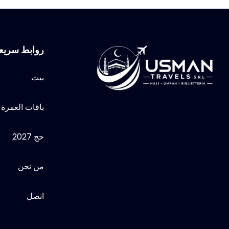
روابط سريع
بيت
باقات العمرة
حج 2027
من نحن
اتصل